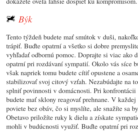
dokážete oveľa ľahšie dospieť ku kompromisom.
Býk
Tento týždeň budete mať smútok v duši, nakoľk
trápiť. Buďte opatrní a všetko si dobre premysl
vyhľadať odbornú pomoc. Doprajte si viac ako d
opatrní pri rozdávaní sympatií. Okolo vás síce b
však napriek tomu budete cítiť opustene a osam
stabilizovať svoj citový vzťah. Nezabúdajte na to
splniť povinnosti v domácnosti. Pri konfrontácii
budete mať sklony reagovať prehnane. V každej s
poviete bez obáv, čo si myslíte, ale snažíte sa byť
Obetavo priložíte ruky k dielu a získate sympatie
mohli v budúcnosti využiť. Buďte opatrní pri ro