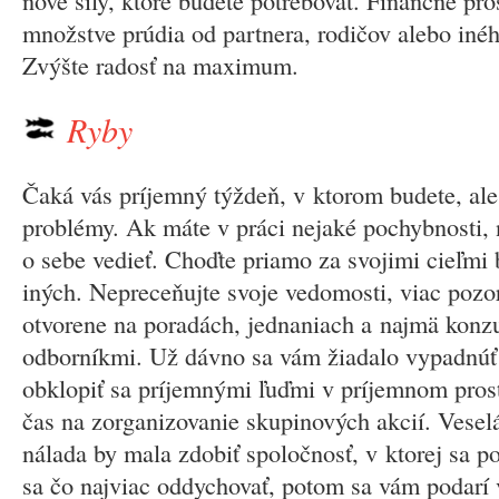
nové sily, ktoré budete potrebovať. Finančné pr
množstve prúdia od partnera, rodičov alebo iné
Zvýšte radosť na maximum.
Ryby
Čaká vás príjemný týždeň, v ktorom budete, ale 
problémy. Ak máte v práci nejaké pochybnosti, n
o sebe vedieť. Choďte priamo za svojimi cieľmi
iných. Nepreceňujte svoje vedomosti, viac pozo
otvorene na poradách, jednaniach a najmä konzu
odborníkmi. Už dávno sa vám žiadalo vypadnúť
obklopiť sa príjemnými ľuďmi v príjemnom prost
čas na zorganizovanie skupinových akcií. Vesel
nálada by mala zdobiť spoločnosť, v ktorej sa p
sa čo najviac oddychovať, potom sa vám podarí 