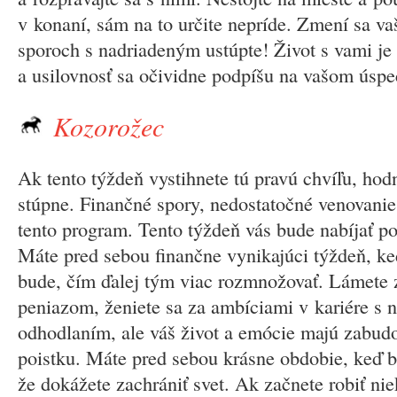
v konaní, sám na to určite nepríde. Zmení sa va
sporoch s nadriadeným ustúpte! Život s vami je
a usilovnosť sa očividne podpíšu na vašom úspe
Kozorožec
Ak tento týždeň vystihnete tú pravú chvíľu, ho
stúpne. Finančné spory, nedostatočné venovanie 
tento program. Tento týždeň vás bude nabíjať po
Máte pred sebou finančne vynikajúci týždeň, k
bude, čím ďalej tým viac rozmnožovať. Lámete 
peniazom, ženiete sa za ambíciami v kariére s
odhodlaním, ale váš život a emócie majú zabu
poistku. Máte pred sebou krásne obdobie, keď 
že dokážete zachrániť svet. Ak začnete robiť nie