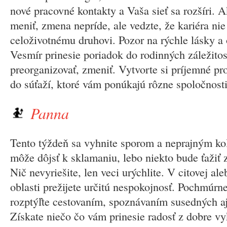
nové pracovné kontakty a Vaša sieť sa rozšíri. 
meniť, zmena nepríde, ale vedzte, že kariéra nie
celoživotnému druhovi. Pozor na rýchle lásky a
Vesmír prinesie poriadok do rodinných záležitost
preorganizovať, zmeniť. Vytvorte si príjemné pro
do súťaží, ktoré vám ponúkajú rôzne spoločnosti
Panna
Tento týždeň sa vyhnite sporom a neprajným ko
môže dôjsť k sklamaniu, lebo niekto bude ťažiť z
Nič nevyriešite, len veci urýchlite. V citovej al
oblasti prežijete určitú nespokojnosť. Pochmúrn
rozptýľte cestovaním, spoznávaním susedných aj
Získate niečo čo vám prinesie radosť z dobre vy