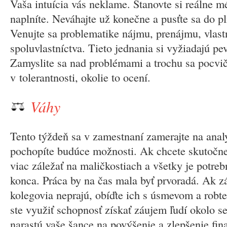
Vaša intuícia vás neklame. Stanovte si reálne mé
naplníte. Neváhajte už konečne a pusťte sa do pl
Venujte sa problematike nájmu, prenájmu, vlast
spoluvlastníctva. Tieto jednania si vyžiadajú pe
Zamyslite sa nad problémami a trochu sa pocvič
v tolerantnosti, okolie to ocení.
Váhy
Tento týždeň sa v zamestnaní zamerajte na analý
pochopíte budúce možnosti. Ak chcete skutočne
viac záležať na maličkostiach a všetky je potre
konca. Práca by na čas mala byť prvoradá. Ak zá
kolegovia neprajú, obíďte ich s úsmevom a robte
ste využiť schopnosť získať záujem ľudí okolo 
narastú vaše šance na povýšenie a zlepšenie fina