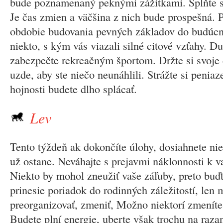
bude poznamenaný peknými zážitkami. Splňte si
Je čas zmien a väčšina z nich bude prospešná. P
obdobie budovania pevných základov do budúcno
niekto, s kým vás viazali silné citové vzťahy. 
zabezpečte rekreačným športom. Držte si svoje 
uzde, aby ste niečo neunáhlili. Strážte si peniaz
hojnosti budete dlho splácať.
Lev
Tento týždeň ak dokončíte úlohy, dosiahnete ni
už ostane. Neváhajte s prejavmi náklonnosti k v
Niekto by mohol zneužiť vaše záľuby, preto buďt
prinesie poriadok do rodinných záležitostí, len 
preorganizovať, zmeniť, Možno niektorí zmeníte
Budete plní energie, uberte však trochu na raza