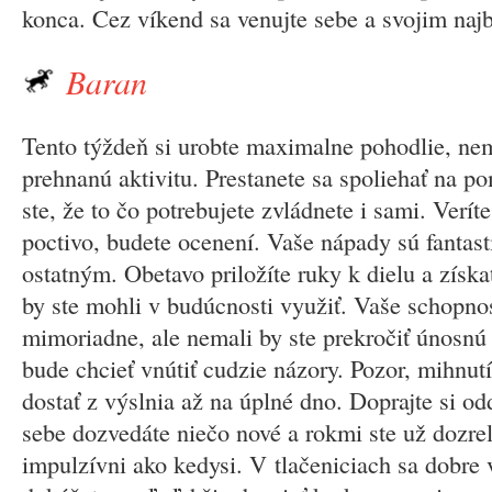
konca. Cez víkend sa venujte sebe a svojim najb
Baran
Tento týždeň si urobte maximalne pohodlie, ne
prehnanú aktivitu. Prestanete sa spoliehať na po
ste, že to čo potrebujete zvládnete i sami. Veríte
poctivo, budete ocenení. Vaše nápady sú fantasti
ostatným. Obetavo priložíte ruky k dielu a získa
by ste mohli v budúcnosti využiť. Vaše schopnos
mimoriadne, ale nemali by ste prekročiť únosnú
bude chcieť vnútiť cudzie názory. Pozor, mihnu
dostať z výslnia až na úplné dno. Doprajte si od
sebe dozvedáte niečo nové a rokmi ste už dozrel
impulzívni ako kedysi. V tlačeniciach sa dobre 