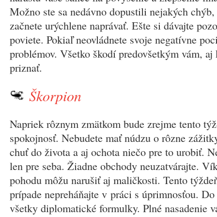
Možno ste sa nedávno dopustili nejakých chýb, 
začnete urýchlene naprávať. Ešte si dávajte poz
poviete. Pokiaľ neovládnete svoje negatívne poci
problémov. Všetko škodí predovšetkým vám, aj k
priznať.
Škorpion
Napriek rôznym zmätkom bude zrejme tento tý
spokojnosť. Nebudete mať núdzu o rôzne zážitk
chuť do života a aj ochota niečo pre to urobiť. N
len pre seba. Žiadne obchody neuzatvárajte. V
pohodu môžu narušiť aj maličkosti. Tento týžd
prípade nepreháňajte v práci s úprimnosťou. Do
všetky diplomatické formulky. Plné nasadenie v