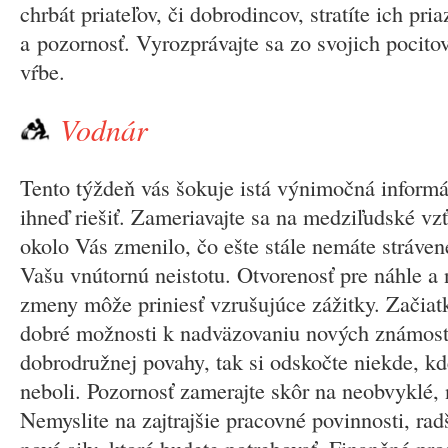
chrbát priateľov, či dobrodincov, stratíte ich pr
a pozornosť. Vyrozprávajte sa zo svojich pocitov
vŕbe.
Vodnár
Tento týždeň vás šokuje istá výnimočná informá
ihneď riešiť. Zameriavajte sa na medziľudské vzť
okolo Vás zmenilo, čo ešte stále nemáte stráven
Vašu vnútornú neistotu. Otvorenosť pre náhle a
zmeny môže priniesť vzrušujúce zážitky. Začia
dobré možnosti k nadväzovaniu nových známost
dobrodružnej povahy, tak si odskočte niekde, kd
neboli. Pozornosť zamerajte skôr na neobvyklé, 
Nemyslite na zajtrajšie pracovné povinnosti, rad