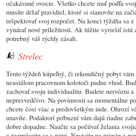
očakávané ovocie. Všetko chcete mať podľa svoji
musíte držať pravidiel, ktoré si stanovíte na zač
rešpektovať svoj rozpočet. Na konci týždňa sa z
vynárať nové príležitosti. Ak túžite vyriešiť istú z
potrebný váš rýchly zásah.
Strelec
Tento týždeň kúpeľný, či rekondičný pobyt vám 
neustálom pracovnom kolotoči padne vhod. Bude
zachovať svoju individualitu. Budete nervózni a 
nepresvedčivo. Na povinnosti sa momentálne po
chcete čosi viac a predovšetkým inde. Ohrozí vá
unavíte. Podaktorí príbuzní vám dajú riadne zabr
dobre dopadne. Naučte sa počúvať želania svoji
a rozprávajte sa s nimi. Nestojte na mieste a po