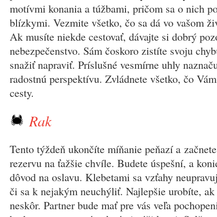
motívmi konania a túžbami, pričom sa o nich po
blízkymi. Vezmite všetko, čo sa dá vo vašom živ
Ak musíte niekde cestovať, dávajte si dobrý poz
nebezpečenstvo. Sám čoskoro zistíte svoju chyb
snažiť napraviť. Príslušné vesmírne uhly naznač
radostnú perspektívu. Zvládnete všetko, čo Vám
cesty.
Rak
Tento týždeň ukončíte míňanie peňazí a začnete si
rezervu na ťažšie chvíle. Budete úspešní, a koni
dôvod na oslavu. Klebetami sa vzťahy neupravuj
či sa k nejakým neuchýliť. Najlepšie urobíte, ak
neskôr. Partner bude mať pre vás veľa pochopen